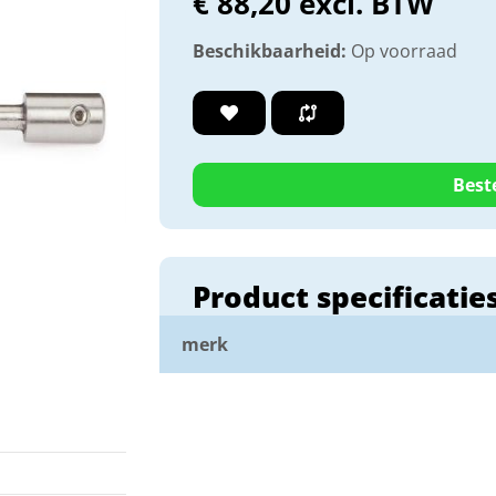
€ 88,20 excl. BTW
Beschikbaarheid:
Op voorraad
Best
Product specificatie
merk