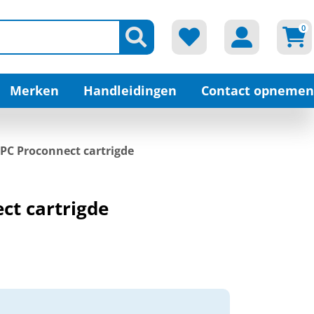
0
Merken
Handleidingen
Contact opnemen
 PC Proconnect cartrigde
ct cartrigde