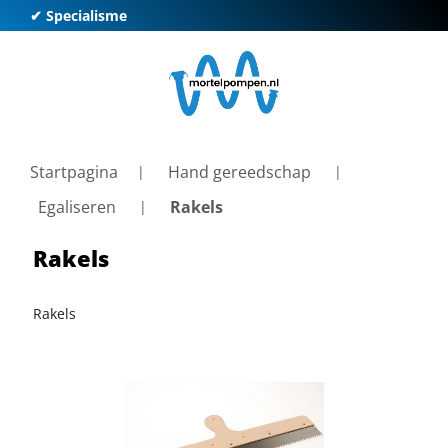
✔ Specialisme
✔ K
Startpagina
Hand gereedschap
Egaliseren
Rakels
Rakels
Rakels