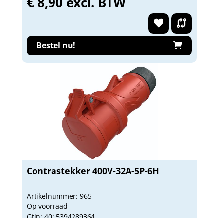
€ 8,90 excl. BTW
Bestel nu!
Contrastekker 400V-32A-5P-6H
Artikelnummer: 965
Op voorraad
Gtin: 4015394289364