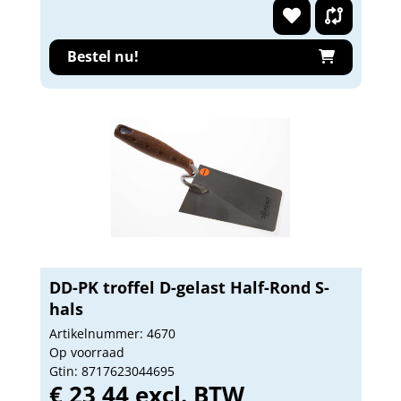
Bestel nu!
DD-PK troffel D-gelast Half-Rond S-
hals
Artikelnummer: 4670
Op voorraad
Gtin: 8717623044695
€ 23,44 excl. BTW