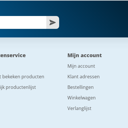
tenservice
Mijn account
Mijn account
t bekeken producten
Klant adressen
ijk productenlijst
Bestellingen
Winkelwagen
Verlanglijst