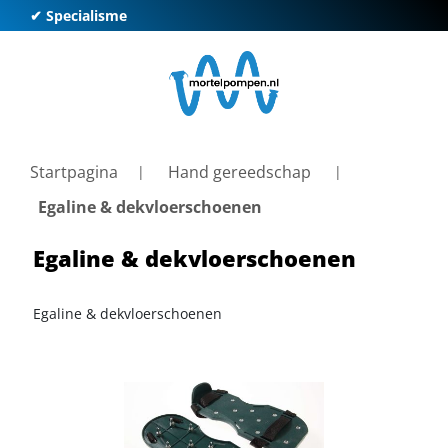
✔ Specialisme
✔ K
Startpagina
Hand gereedschap
Egaline & dekvloerschoenen
Egaline & dekvloerschoenen
Egaline & dekvloerschoenen