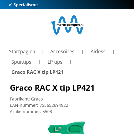
✔ Specialisme
✔ Kl
Startpagina
Accesoires
Airless
Spuittips
LP tips
Graco RAC X tip LP421
Graco RAC X tip LP421
Fabrikant:
Graco
EAN-nummer:
755652694922
Artikelnummer:
5503