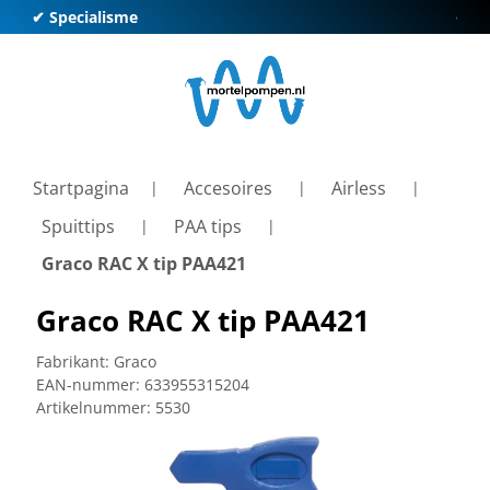
✔ Specialisme
✔ Kl
Startpagina
Accesoires
Airless
Spuittips
PAA tips
Graco RAC X tip PAA421
Graco RAC X tip PAA421
Fabrikant:
Graco
EAN-nummer:
633955315204
Artikelnummer:
5530