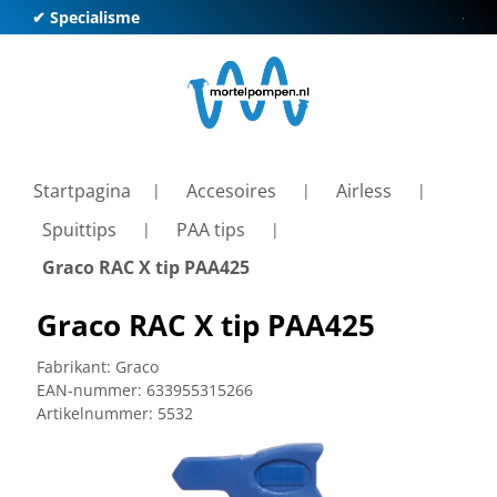
✔ Specialisme
✔ Kl
Startpagina
Accesoires
Airless
Spuittips
PAA tips
Graco RAC X tip PAA425
Graco RAC X tip PAA425
Fabrikant:
Graco
EAN-nummer:
633955315266
Artikelnummer:
5532