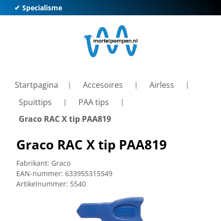
✔ Specialisme
✔ Kl
Startpagina
Accesoires
Airless
Spuittips
PAA tips
Graco RAC X tip PAA819
Graco RAC X tip PAA819
Fabrikant:
Graco
EAN-nummer:
633955315549
Artikelnummer:
5540