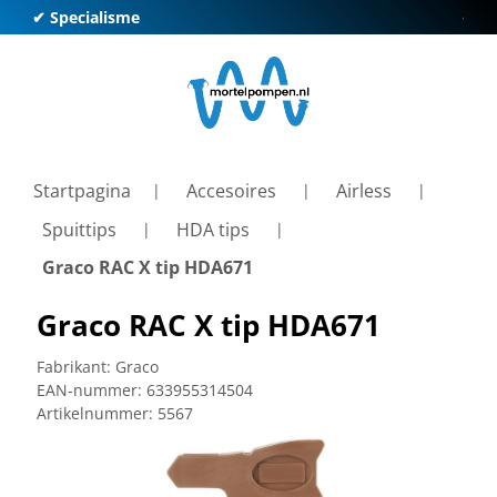
✔ Specialisme
✔ Kl
Startpagina
Accesoires
Airless
Spuittips
HDA tips
Graco RAC X tip HDA671
Graco RAC X tip HDA671
Fabrikant:
Graco
EAN-nummer:
633955314504
Artikelnummer:
5567