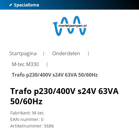
✔ Specialisme
✔ Kl
Startpagina
Onderdelen
M-tec M330
Trafo p230/400V s24V 63VA 50/60Hz
Trafo p230/400V s24V 63VA
50/60Hz
Fabrikant:
M-tec
EAN-nummer:
0
Artikelnummer:
5686