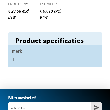
PROLITE RVS
EXTRAFLEX
360x110x0,3mm
BIANKO
€ 28,58 excl.
€ 67,10 excl.
240x100x0,3
BTW
BTW
Product specificaties
merk
pft
Nieuwsbrief