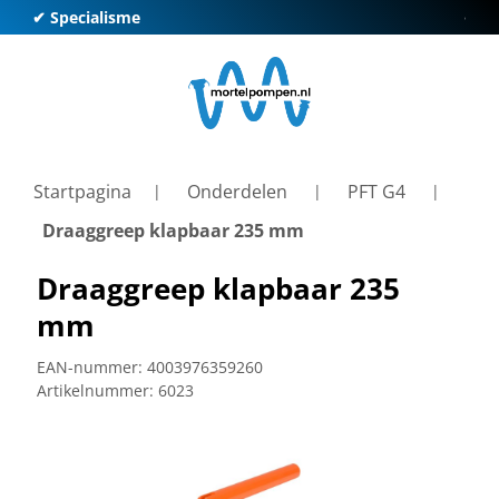
✔ Specialisme
✔ Kl
Startpagina
Onderdelen
PFT G4
Draaggreep klapbaar 235 mm
Draaggreep klapbaar 235
mm
EAN-nummer:
4003976359260
Artikelnummer:
6023