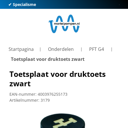
✔ Specialisme
✔ Kl
Startpagina
Onderdelen
PFT G4
Toetsplaat voor druktoets zwart
Toetsplaat voor druktoets
zwart
EAN-nummer:
4003976255173
Artikelnummer:
3179