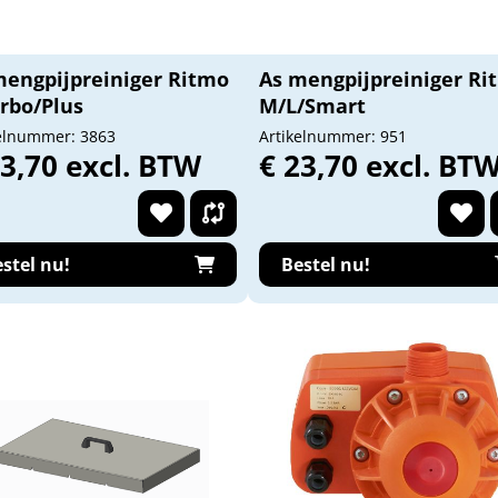
mengpijpreiniger Ritmo
As mengpijpreiniger Ri
urbo/Plus
M/L/Smart
elnummer: 3863
Artikelnummer: 951
23,70 excl. BTW
€ 23,70 excl. BT
stel nu!
Bestel nu!