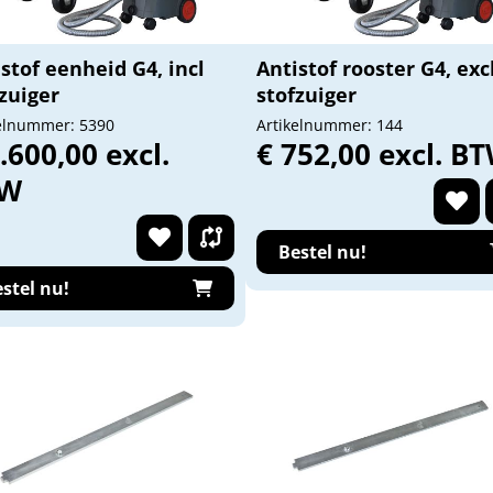
stof eenheid G4, incl
Antistof rooster G4, excl
zuiger
stofzuiger
elnummer: 5390
Artikelnummer: 144
.600,00 excl.
€ 752,00 excl. B
TW
Bestel nu!
stel nu!