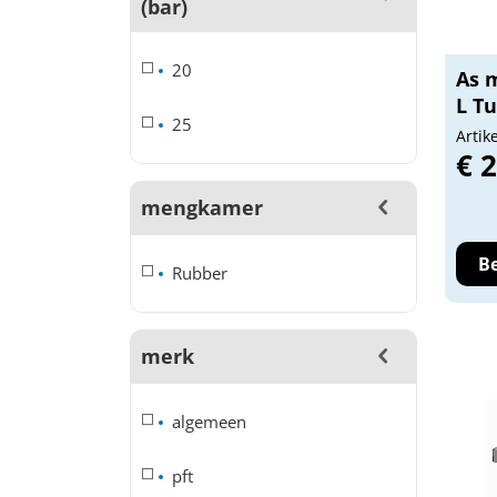
(bar)
20
As 
L T
25
Artik
€ 
mengkamer
Be
Rubber
merk
algemeen
pft