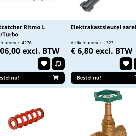
tcatcher Ritmo L
Elektrakastsleutel sare
s/Turbo
elnummer: 4276
Artikelnummer: 1323
406,00 excl. BTW
€ 6,80 excl. BTW
stel nu!
Bestel nu!