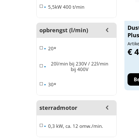
5,5kW 400 t/min
Dus
opbrengst (l/min)
Plu
Artik
20*
€ 
20l/min bij 230V / 22l/min
bij 400V
Be
30*
sterradmotor
0,3 kW, ca. 12 omw./min.