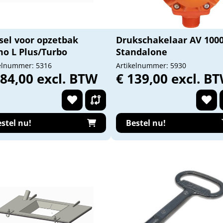
sel voor opzetbak
Drukschakelaar AV 100
mo L Plus/Turbo
Standalone
elnummer: 5316
Artikelnummer: 5930
184,00 excl. BTW
€ 139,00 excl. B
stel nu!
Bestel nu!