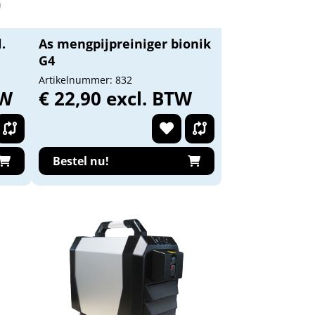
.
As mengpijpreiniger bionik
G4
Artikelnummer: 832
TW
€ 22,90 excl. BTW
Bestel nu!