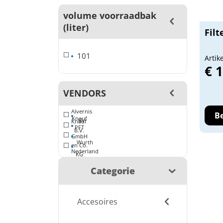
volume voorraadbak
(liter)
Filt
101
Artik
€ 
VENDORS
Alvernis
Be
Knauf
BV
Knauf
PFT
B.V.
GmbH
Wurth
en Co.
Nederland
KG
Categorie
Accesoires