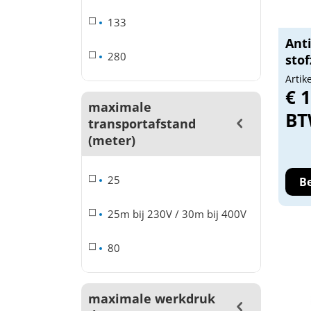
133
Anti
280
stof
Artik
€ 1
maximale
B
transportafstand
(meter)
25
Be
25m bij 230V / 30m bij 400V
80
maximale werkdruk