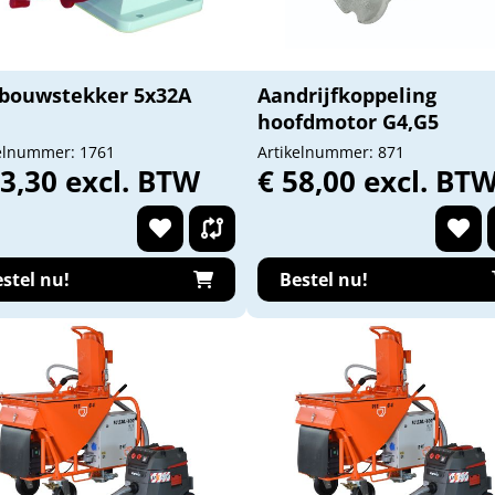
bouwstekker 5x32A
Aandrijfkoppeling
hoofdmotor G4,G5
elnummer: 1761
Artikelnummer: 871
13,30 excl. BTW
€ 58,00 excl. BT
stel nu!
Bestel nu!