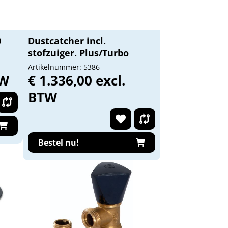
0
Dustcatcher incl.
stofzuiger. Plus/Turbo
Artikelnummer: 5386
TW
€ 1.336,00 excl.
BTW
Bestel nu!