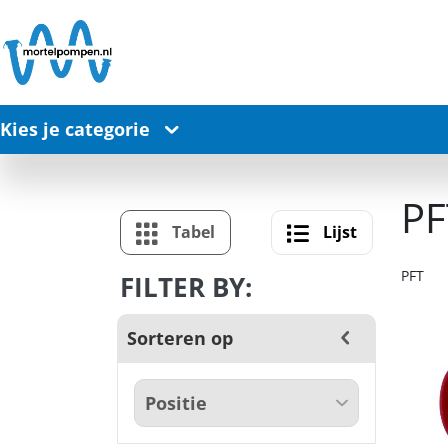
Kies je categorie
PF
Tabel
Lijst
PFT
FILTER BY:
Sorteren op