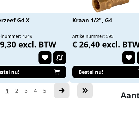
erzeef G4 X
Kraan 1/2", G4
elnummer: 4249
Artikelnummer: 595
19,30 excl. BTW
€ 26,40 excl. BT
stel nu!
Bestel nu!
1
2
3
4
5
Aant