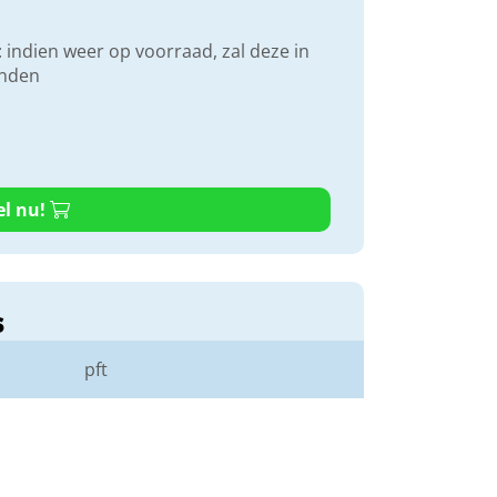
 indien weer op voorraad, zal deze in
onden
el nu!
s
pft