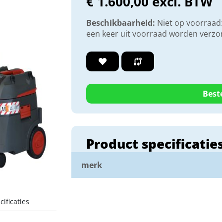
€ 1.600,00 excl. BTW
Beschikbaarheid:
Niet op voorraad:
een keer uit voorraad worden verz
Best
Product specificatie
merk
ificaties